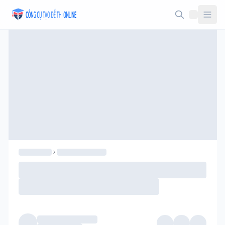
Taodethi.xyz - Tạo đề thi Online miễn phí