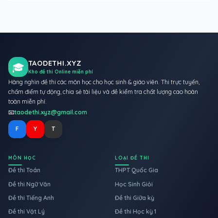
TAODETHI.XYZ
🎓
Kho đề thi Online miễn phí
Hàng nghìn đề thi các môn học cho học sinh & giáo viên. Thi trực tuyến,
chấm điểm tự động, chia sẻ tài liệu và đề kiểm tra chất lượng cao hoàn
toàn miễn phí.
📧
taodethi.xyz@gmail.com
F
Y
T
MÔN HỌC
LOẠI ĐỀ THI
Đề thi Toán
THPT Quốc Gia
Đề thi Ngữ Văn
Học Sinh Giỏi
Đề thi Tiếng Anh
Đề thi Giữa kỳ
Đề thi Vật Lý
Đề thi Học kỳ 1