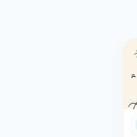
Taodethi.xyz - Tạo đề thi Online miễn phí
38