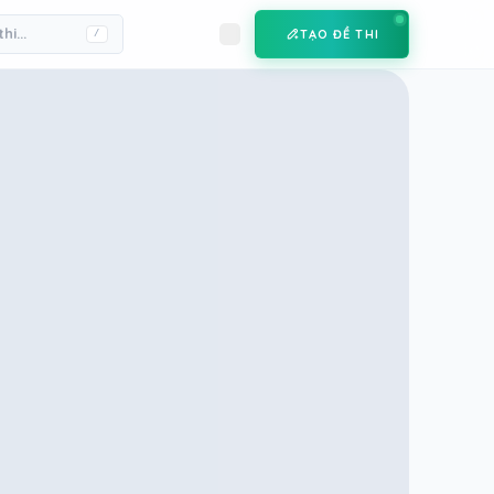
TẠO ĐỀ THI
/