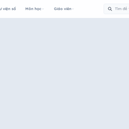
ư viện số
Môn học
Giáo viên