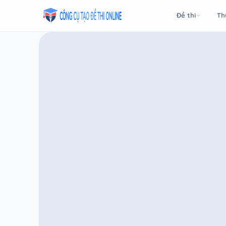
Taodethi.xyz - Tạo đề thi Online miễn phí
Đề thi
Th