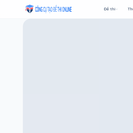
Taodethi.xyz - Tạo đề thi Online miễn phí
Đề thi
Th