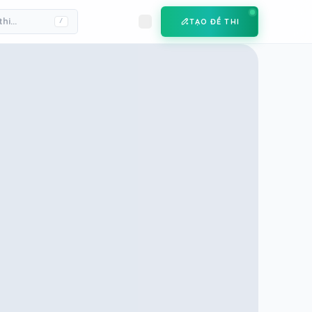
TẠO ĐỀ THI
/