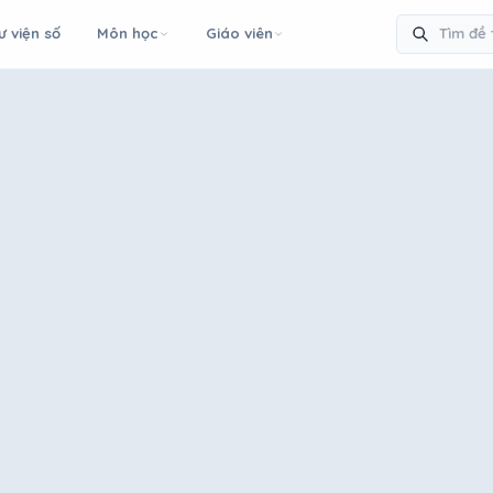
ư viện số
Môn học
Giáo viên