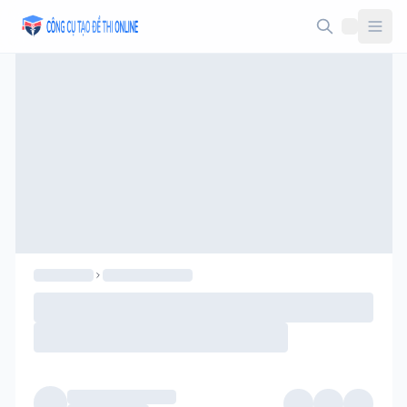
Taodethi.xyz - Tạo đề thi Online miễn phí