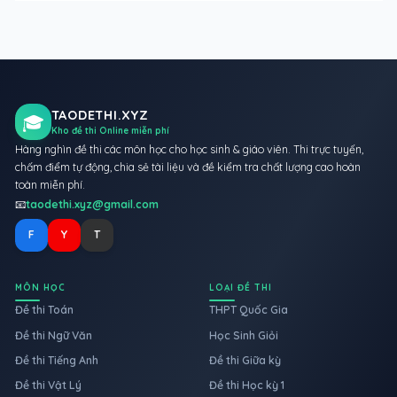
TAODETHI.XYZ
🎓
Kho đề thi Online miễn phí
Hàng nghìn đề thi các môn học cho học sinh & giáo viên. Thi trực tuyến,
chấm điểm tự động, chia sẻ tài liệu và đề kiểm tra chất lượng cao hoàn
toàn miễn phí.
📧
taodethi.xyz@gmail.com
F
Y
T
MÔN HỌC
LOẠI ĐỀ THI
Đề thi Toán
THPT Quốc Gia
Đề thi Ngữ Văn
Học Sinh Giỏi
Đề thi Tiếng Anh
Đề thi Giữa kỳ
Đề thi Vật Lý
Đề thi Học kỳ 1