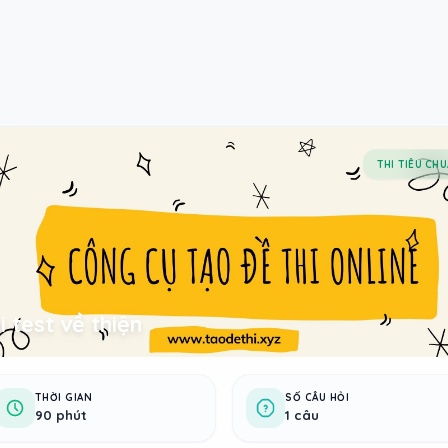
THI TIÊU CH
i test về thiện
THỜI GIAN
SỐ CÂU HỎI
90 phút
1 câu