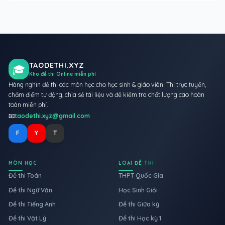
TAODETHI.XYZ
🎓
Kho đề thi Online miễn phí
Hàng nghìn đề thi các môn học cho học sinh & giáo viên. Thi trực tuyến,
chấm điểm tự động, chia sẻ tài liệu và đề kiểm tra chất lượng cao hoàn
toàn miễn phí.
📧
taodethi.xyz@gmail.com
F
Y
T
MÔN HỌC
LOẠI ĐỀ THI
Đề thi Toán
THPT Quốc Gia
Đề thi Ngữ Văn
Học Sinh Giỏi
Đề thi Tiếng Anh
Đề thi Giữa kỳ
Đề thi Vật Lý
Đề thi Học kỳ 1