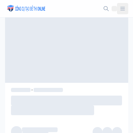
Taodethi.xyz - Tạo đề thi Online miễn phí