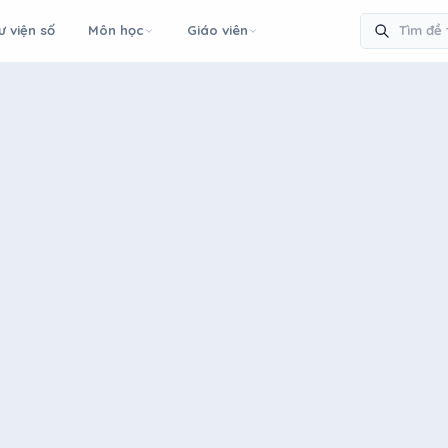
ư viện số
Môn học
Giáo viên