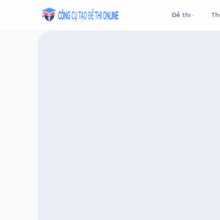
Taodethi.xyz - Tạo đề thi Online miễn phí
Đề thi
Th