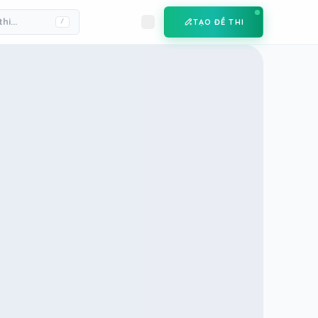
TẠO ĐỀ THI
/