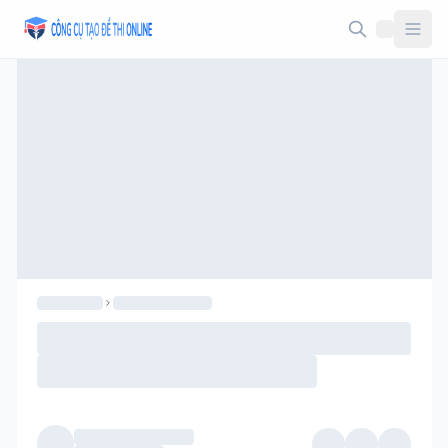
Taodethi.xyz - Tạo đề thi Online miễn phí