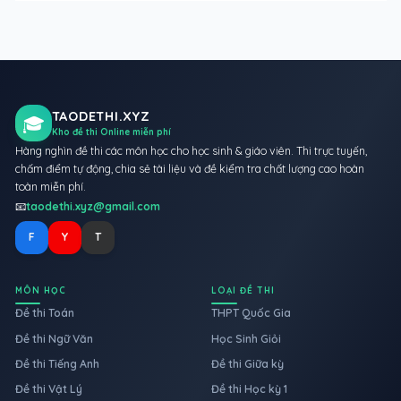
TAODETHI.XYZ
🎓
Kho đề thi Online miễn phí
Hàng nghìn đề thi các môn học cho học sinh & giáo viên. Thi trực tuyến,
chấm điểm tự động, chia sẻ tài liệu và đề kiểm tra chất lượng cao hoàn
toàn miễn phí.
📧
taodethi.xyz@gmail.com
F
Y
T
MÔN HỌC
LOẠI ĐỀ THI
Đề thi Toán
THPT Quốc Gia
Đề thi Ngữ Văn
Học Sinh Giỏi
Đề thi Tiếng Anh
Đề thi Giữa kỳ
Đề thi Vật Lý
Đề thi Học kỳ 1