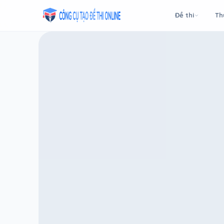
Taodethi.xyz - Tạo đề thi Online miễn phí
Đề thi
Th