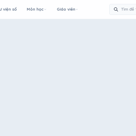
ư viện số
Môn học
Giáo viên