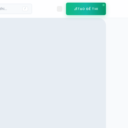
TẠO ĐỀ THI
/