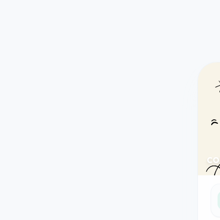
Taodethi.xyz - Tạo đề thi Online miễn phí
co