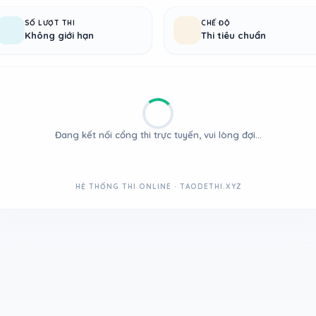
SỐ LƯỢT THI
CHẾ ĐỘ
Không giới hạn
Thi tiêu chuẩn
Đang kết nối cổng thi trực tuyến, vui lòng đợi...
HỆ THỐNG THI ONLINE · TAODETHI.XYZ