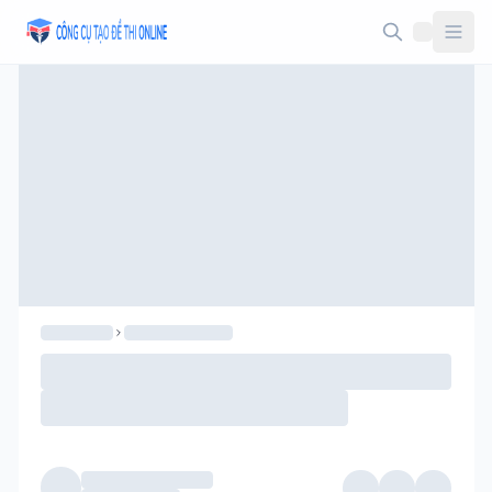
Taodethi.xyz - Tạo đề thi Online miễn phí