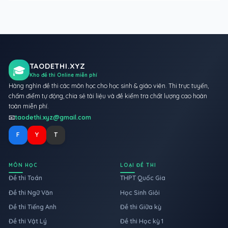
TAODETHI.XYZ
🎓
Kho đề thi Online miễn phí
Hàng nghìn đề thi các môn học cho học sinh & giáo viên. Thi trực tuyến,
chấm điểm tự động, chia sẻ tài liệu và đề kiểm tra chất lượng cao hoàn
toàn miễn phí.
📧
taodethi.xyz@gmail.com
F
Y
T
MÔN HỌC
LOẠI ĐỀ THI
Đề thi Toán
THPT Quốc Gia
Đề thi Ngữ Văn
Học Sinh Giỏi
Đề thi Tiếng Anh
Đề thi Giữa kỳ
Đề thi Vật Lý
Đề thi Học kỳ 1