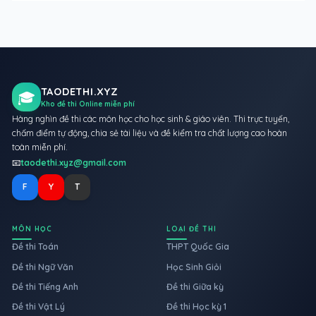
TAODETHI.XYZ
🎓
Kho đề thi Online miễn phí
Hàng nghìn đề thi các môn học cho học sinh & giáo viên. Thi trực tuyến,
chấm điểm tự động, chia sẻ tài liệu và đề kiểm tra chất lượng cao hoàn
toàn miễn phí.
📧
taodethi.xyz@gmail.com
F
Y
T
MÔN HỌC
LOẠI ĐỀ THI
Đề thi Toán
THPT Quốc Gia
Đề thi Ngữ Văn
Học Sinh Giỏi
Đề thi Tiếng Anh
Đề thi Giữa kỳ
Đề thi Vật Lý
Đề thi Học kỳ 1