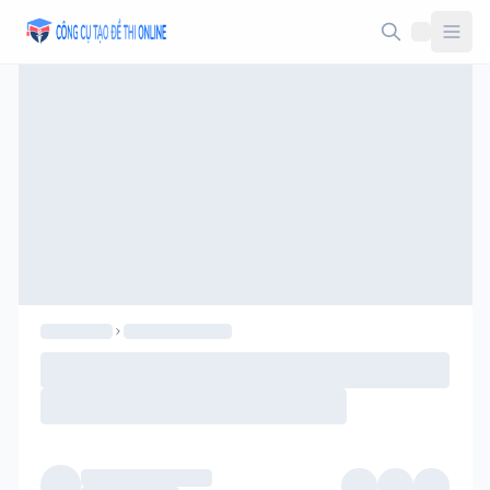
Taodethi.xyz - Tạo đề thi Online miễn phí