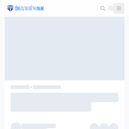
Taodethi.xyz - Tạo đề thi Online miễn phí