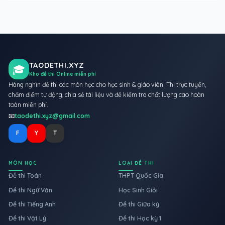
TAODETHI.XYZ
🎓
Kho đề thi Online miễn phí
Hàng nghìn đề thi các môn học cho học sinh & giáo viên. Thi trực tuyến,
chấm điểm tự động, chia sẻ tài liệu và đề kiểm tra chất lượng cao hoàn
toàn miễn phí.
📧
taodethi.xyz@gmail.com
F
Y
T
MÔN HỌC
LOẠI ĐỀ THI
Đề thi Toán
THPT Quốc Gia
Đề thi Ngữ Văn
Học Sinh Giỏi
Đề thi Tiếng Anh
Đề thi Giữa kỳ
Đề thi Vật Lý
Đề thi Học kỳ 1