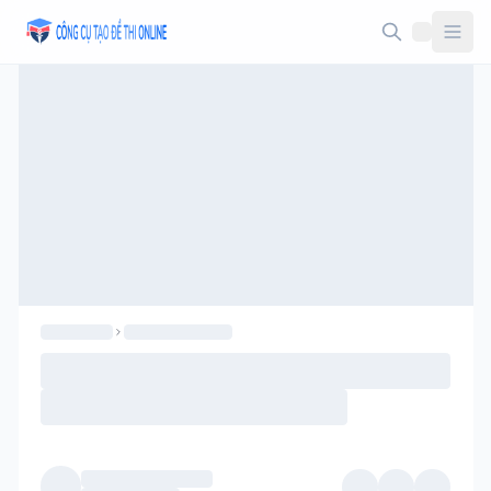
Taodethi.xyz - Tạo đề thi Online miễn phí