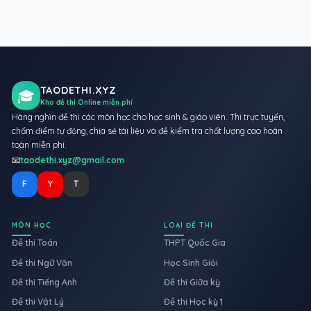
TAODETHI.XYZ
🎓
Kho đề thi Online miễn phí
Hàng nghìn đề thi các môn học cho học sinh & giáo viên. Thi trực tuyến,
chấm điểm tự động, chia sẻ tài liệu và đề kiểm tra chất lượng cao hoàn
toàn miễn phí.
📧
taodethi.xyz@gmail.com
F
Y
T
MÔN HỌC
LOẠI ĐỀ THI
Đề thi Toán
THPT Quốc Gia
Đề thi Ngữ Văn
Học Sinh Giỏi
Đề thi Tiếng Anh
Đề thi Giữa kỳ
Đề thi Vật Lý
Đề thi Học kỳ 1