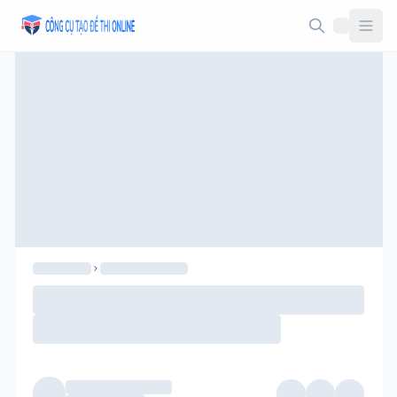
Taodethi.xyz - Tạo đề thi Online miễn phí