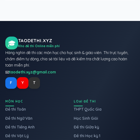
TAODETHI.XYZ
🎓
Kho đề thi Online miễn phí
Hàng nghìn đề thi các môn học cho học sinh & giáo viên. Thi trực tuyến,
chấm điểm tự động, chia sẻ tài liệu và đề kiểm tra chất lượng cao hoàn
toàn miễn phí.
📧
taodethi.xyz@gmail.com
F
Y
T
MÔN HỌC
LOẠI ĐỀ THI
Đề thi Toán
THPT Quốc Gia
Đề thi Ngữ Văn
Học Sinh Giỏi
Đề thi Tiếng Anh
Đề thi Giữa kỳ
Đề thi Vật Lý
Đề thi Học kỳ 1