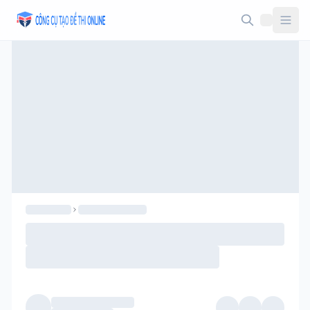
Taodethi.xyz - Tạo đề thi Online miễn phí