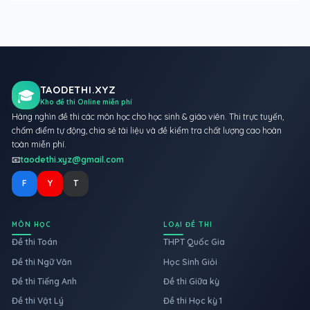
TAODETHI.XYZ
🎓
Kho đề thi Online miễn phí
Hàng nghìn đề thi các môn học cho học sinh & giáo viên. Thi trực tuyến,
chấm điểm tự động, chia sẻ tài liệu và đề kiểm tra chất lượng cao hoàn
toàn miễn phí.
📧
taodethi.xyz@gmail.com
F
Y
T
MÔN HỌC
LOẠI ĐỀ THI
Đề thi Toán
THPT Quốc Gia
Đề thi Ngữ Văn
Học Sinh Giỏi
Đề thi Tiếng Anh
Đề thi Giữa kỳ
Đề thi Vật Lý
Đề thi Học kỳ 1