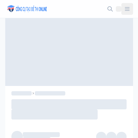
Taodethi.xyz - Tạo đề thi Online miễn phí