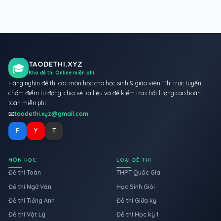
TAODETHI.XYZ
🎓
Kho đề thi Online miễn phí
Hàng nghìn đề thi các môn học cho học sinh & giáo viên. Thi trực tuyến,
chấm điểm tự động, chia sẻ tài liệu và đề kiểm tra chất lượng cao hoàn
toàn miễn phí.
📧
taodethi.xyz@gmail.com
F
Y
T
MÔN HỌC
LOẠI ĐỀ THI
Đề thi Toán
THPT Quốc Gia
Đề thi Ngữ Văn
Học Sinh Giỏi
Đề thi Tiếng Anh
Đề thi Giữa kỳ
Đề thi Vật Lý
Đề thi Học kỳ 1