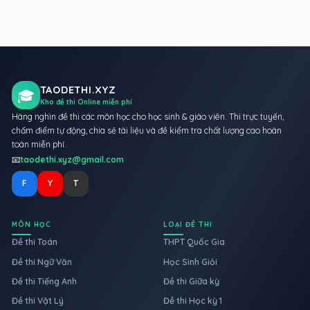
TAODETHI.XYZ
🎓
Kho đề thi Online miễn phí
Hàng nghìn đề thi các môn học cho học sinh & giáo viên. Thi trực tuyến,
chấm điểm tự động, chia sẻ tài liệu và đề kiểm tra chất lượng cao hoàn
toàn miễn phí.
📧
taodethi.xyz@gmail.com
F
Y
T
MÔN HỌC
LOẠI ĐỀ THI
Đề thi Toán
THPT Quốc Gia
Đề thi Ngữ Văn
Học Sinh Giỏi
Đề thi Tiếng Anh
Đề thi Giữa kỳ
Đề thi Vật Lý
Đề thi Học kỳ 1