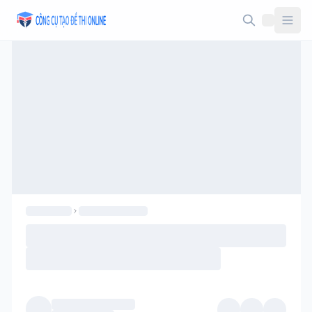
Taodethi.xyz - Tạo đề thi Online miễn phí