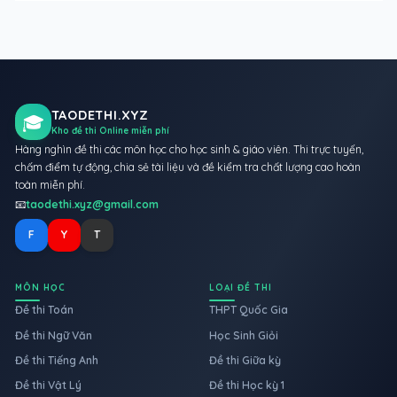
TAODETHI.XYZ
🎓
Kho đề thi Online miễn phí
Hàng nghìn đề thi các môn học cho học sinh & giáo viên. Thi trực tuyến,
chấm điểm tự động, chia sẻ tài liệu và đề kiểm tra chất lượng cao hoàn
toàn miễn phí.
📧
taodethi.xyz@gmail.com
F
Y
T
MÔN HỌC
LOẠI ĐỀ THI
Đề thi Toán
THPT Quốc Gia
Đề thi Ngữ Văn
Học Sinh Giỏi
Đề thi Tiếng Anh
Đề thi Giữa kỳ
Đề thi Vật Lý
Đề thi Học kỳ 1