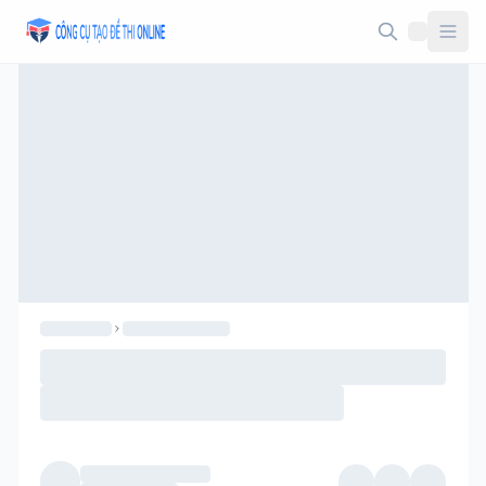
Taodethi.xyz - Tạo đề thi Online miễn phí