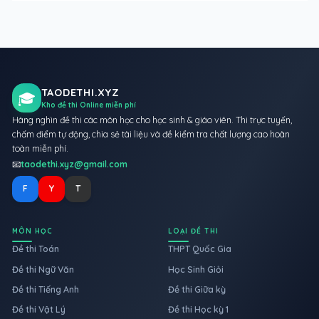
TAODETHI.XYZ
🎓
Kho đề thi Online miễn phí
Hàng nghìn đề thi các môn học cho học sinh & giáo viên. Thi trực tuyến,
chấm điểm tự động, chia sẻ tài liệu và đề kiểm tra chất lượng cao hoàn
toàn miễn phí.
📧
taodethi.xyz@gmail.com
F
Y
T
MÔN HỌC
LOẠI ĐỀ THI
Đề thi Toán
THPT Quốc Gia
Đề thi Ngữ Văn
Học Sinh Giỏi
Đề thi Tiếng Anh
Đề thi Giữa kỳ
Đề thi Vật Lý
Đề thi Học kỳ 1