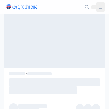
Taodethi.xyz - Tạo đề thi Online miễn phí