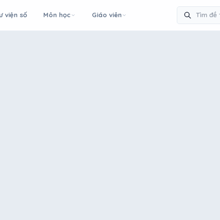
ư viện số
Môn học
Giáo viên