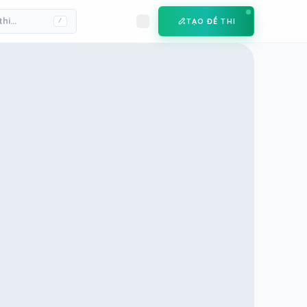
TẠO ĐỀ THI
/