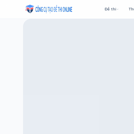
Taodethi.xyz - Tạo đề thi Online miễn phí
Đề thi
Th