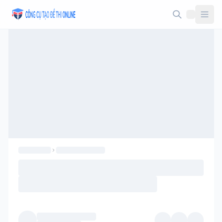
Taodethi.xyz - Tạo đề thi Online miễn phí