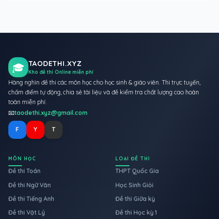
TAODETHI.XYZ
🎓
Kho đề thi Online miễn phí
Hàng nghìn đề thi các môn học cho học sinh & giáo viên. Thi trực tuyến,
chấm điểm tự động, chia sẻ tài liệu và đề kiểm tra chất lượng cao hoàn
toàn miễn phí.
📧
taodethi.xyz@gmail.com
F
Y
T
MÔN HỌC
LOẠI ĐỀ THI
Đề thi Toán
THPT Quốc Gia
Đề thi Ngữ Văn
Học Sinh Giỏi
Đề thi Tiếng Anh
Đề thi Giữa kỳ
Đề thi Vật Lý
Đề thi Học kỳ 1