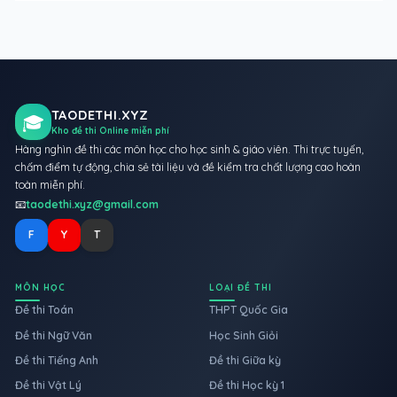
TAODETHI.XYZ
🎓
Kho đề thi Online miễn phí
Hàng nghìn đề thi các môn học cho học sinh & giáo viên. Thi trực tuyến,
chấm điểm tự động, chia sẻ tài liệu và đề kiểm tra chất lượng cao hoàn
toàn miễn phí.
📧
taodethi.xyz@gmail.com
F
Y
T
MÔN HỌC
LOẠI ĐỀ THI
Đề thi Toán
THPT Quốc Gia
Đề thi Ngữ Văn
Học Sinh Giỏi
Đề thi Tiếng Anh
Đề thi Giữa kỳ
Đề thi Vật Lý
Đề thi Học kỳ 1