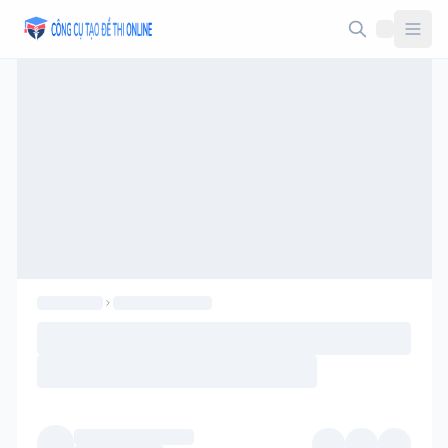
Taodethi.xyz - Tạo đề thi Online miễn phí