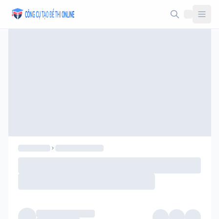
Taodethi.xyz - Tạo đề thi Online miễn phí