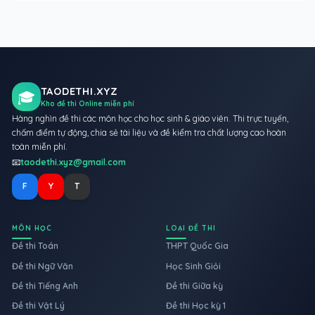
TAODETHI.XYZ
🎓
Kho đề thi Online miễn phí
Hàng nghìn đề thi các môn học cho học sinh & giáo viên. Thi trực tuyến,
chấm điểm tự động, chia sẻ tài liệu và đề kiểm tra chất lượng cao hoàn
toàn miễn phí.
📧
taodethi.xyz@gmail.com
F
Y
T
MÔN HỌC
LOẠI ĐỀ THI
Đề thi Toán
THPT Quốc Gia
Đề thi Ngữ Văn
Học Sinh Giỏi
Đề thi Tiếng Anh
Đề thi Giữa kỳ
Đề thi Vật Lý
Đề thi Học kỳ 1