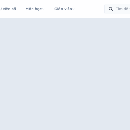
ư viện số
Môn học
Giáo viên