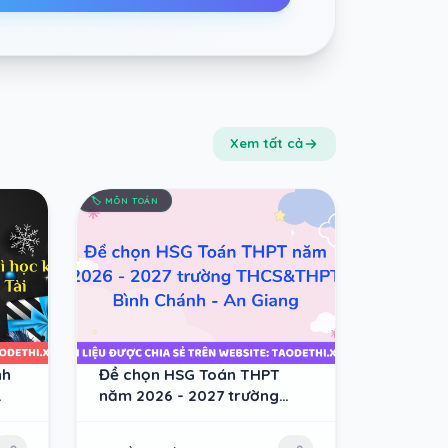
Xem tất cả
🏷️
MÔN TOÁN
nh
Đề chọn HSG Toán THPT
năm 2026 - 2027 trường
THCS&THPT Bình Chánh - An
Giang