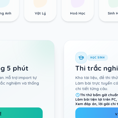
ếng Anh
Vật Lý
Hoá Học
Sinh 
HỌC SINH
ng 5 phút
Thi trắc ngh
n. Hỗ trợ import tự
Kho tài liệu, đề thi 
trắc nghiệm và thống
Làm bài trực tuyến có
chi tiết từng câu.
Thi thử bấm giờ chuẩ
Làm bài tiện lợi trên PC
Xem đáp án, lời giải chi 
Ề
V