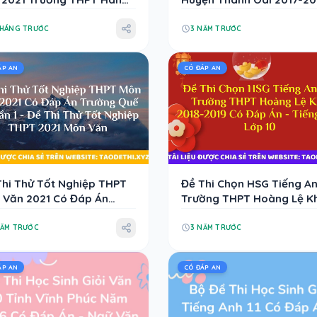
yên Lần 1 Có Đáp Án - Đề
Có Đáp Án Và File Nghe -
 Thử Tốt Nghiệp THPT
Tiếng Anh Lớp 9
THÁNG TRƯỚC
3 NĂM TRƯỚC
1 Môn Văn
ÁP AN
CÓ ĐÁP AN
Thi Thử Tốt Nghiệp THPT
Đề Thi Chọn HSG Tiếng An
 Văn 2021 Có Đáp Án
Trường THPT Hoàng Lệ K
ng Quế Võ Lần 1 - Đề Thi
2018-2019 Có Đáp Án - Ti
 Tốt Nghiệp THPT 2021
Anh Lớp 10
NĂM TRƯỚC
3 NĂM TRƯỚC
 Văn
ÁP AN
CÓ ĐÁP AN