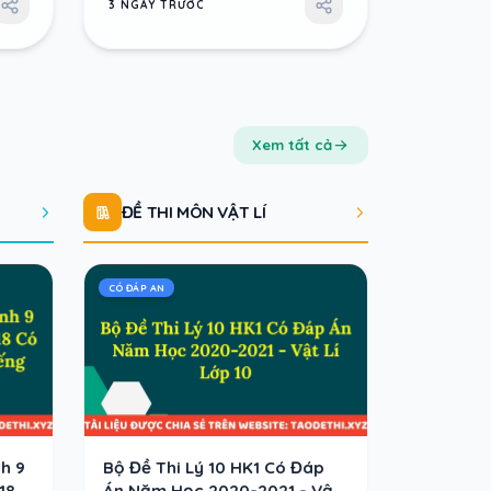
3 NGÀY TRƯỚC
Xem tất cả
ĐỀ THI MÔN VẬT LÍ
CÓ ĐÁP AN
h 9
Bộ Đề Thi Lý 10 HK1 Có Đáp
18
Án Năm Học 2020-2021 - Vật