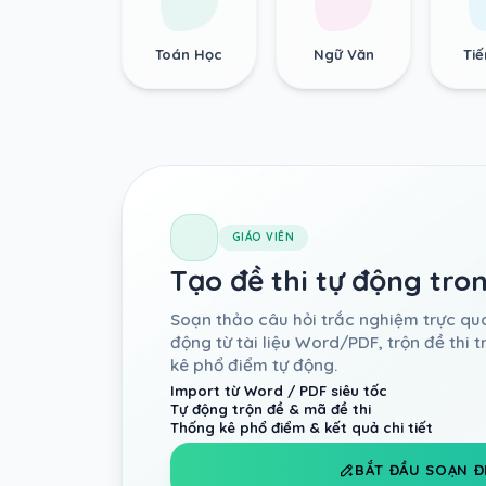
Toán Học
Ngữ Văn
Ti
GIÁO VIÊN
Tạo đề thi tự động tro
Soạn thảo câu hỏi trắc nghiệm trực qua
động từ tài liệu Word/PDF, trộn đề thi 
kê phổ điểm tự động.
Import từ Word / PDF siêu tốc
Tự động trộn đề & mã đề thi
Thống kê phổ điểm & kết quả chi tiết
BẮT ĐẦU SOẠN Đ