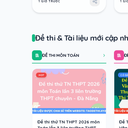
1 GIỜ TRƯỚC
1 G
Đề thi & Tài liệu mới cập n
ĐỀ THI MÔN TOÁN
Đ
HOT
CÓ Đ
Đề thi thử TN THPT 2026 môn
Đề 
Toán lần 3 liên trường THPT
Văn