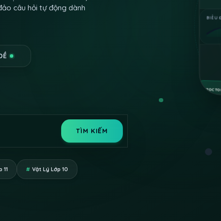
đảo câu hỏi tự động dành
BIỂU 
ĐỀ
AI-PROCTO
c...
”
TÌM KIẾM
 11
#
Vật Lý Lớp 10