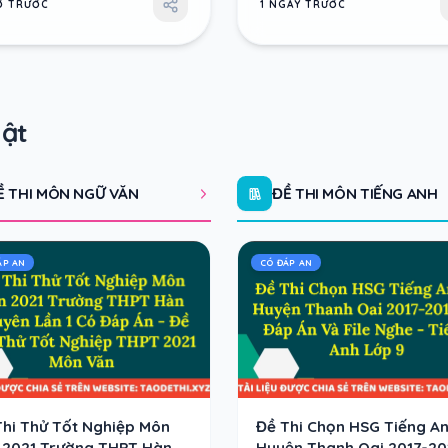
IỜ TRƯỚC
1 NGÀY TRƯỚC
hật
Ề THI MÔN NGỮ VĂN
ĐỀ THI MÔN TIẾNG ANH
ÁP AN
CÓ ĐÁP AN
Thi Thử Tốt Nghiệp Môn
Đề Thi Chọn HSG Tiếng An
 2021 Trường THPT Hàn
Huyện Thanh Oai 2017-20