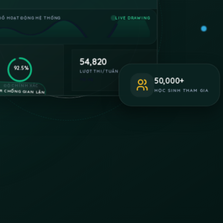
ĐỒ HOẠT ĐỘNG HỆ THỐNG
LIVE DRAWING
54,820
92.5%
LƯỢT THI/TUẦN
+18.4%
50,000
+
ĐỘ CHÍNH XÁC
R CHỐNG GIAN LẬN
HỌC SINH THAM GIA