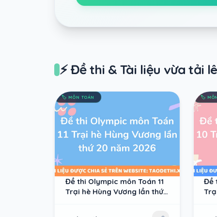
⚡ Đề thi & Tài liệu vừa tải l
🏷️
MÔN TOÁN
🏷️
MÔN
Đề thi Olympic môn Toán 11
Đề 
Trại hè Hùng Vương lần thứ
Trạ
20 năm 2026
20 