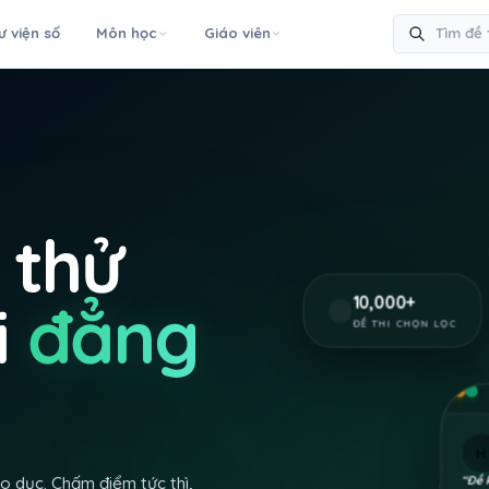
ư viện số
Môn học
Giáo viên
 thử
i
đẳng
10,000
+
ĐỀ THI CHỌN LỌC
H
“
Đề 
 dục. Chấm điểm tức thì,