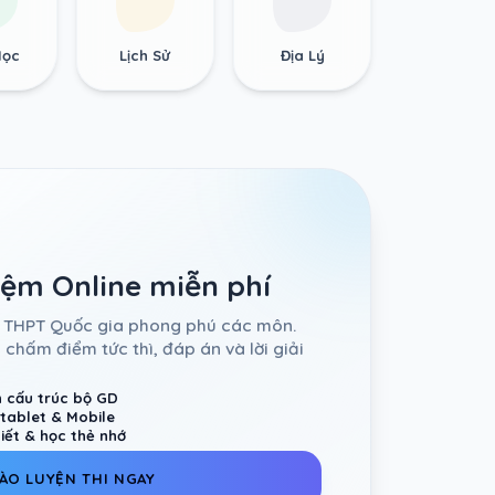
Học
Lịch Sử
Địa Lý
iệm Online miễn phí
thử THPT Quốc gia phong phú các môn.
 chấm điểm tức thì, đáp án và lời giải
n cấu trúc bộ GD
, tablet & Mobile
tiết & học thẻ nhớ
ÀO LUYỆN THI NGAY