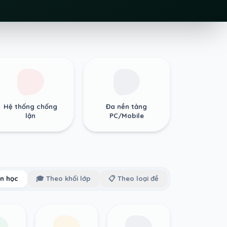
Hệ thống chống
Đa nền tảng
lận
PC/Mobile
n học
🎓 Theo khối lớp
📋 Theo loại đề