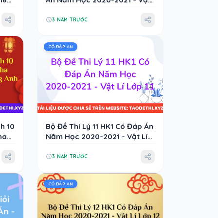
Lí Lớp 10
3 NĂM TRƯỚC
CÓ ĐÁP AN
h 10
Bộ Đề Thi Lý 11 HK1 Có Đáp Án
ha
Năm Học 2020-2021 - Vật Lí
ếng
Lớp 11
3 NĂM TRƯỚC
CÓ ĐÁP AN