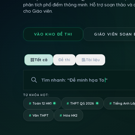
phân tích phổ điểm thông minh. Hỗ trợ soạn thảo và 
cho Giáo viên.
VÀO KHO ĐỀ THI
GIÁO VIÊN SOẠN 
Tất cả
Đề thi
Tài liệu
Tìm nhanh: “
Đề minh họa Toán Bộ Giáo Dụ
TỪ KHÓA HOT:
#
Toán 12 HK1
#
THPT QG 2026
#
Tiếng Anh Lớp
#
Văn THPT
#
Hóa HK2