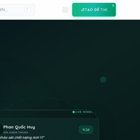
TẠO ĐỀ THI
/
LIVE MONITOR
Phan Quốc Huy
9.2đ
VỪA HOÀN THÀNH
khảo sát chất lượng Anh 11
”