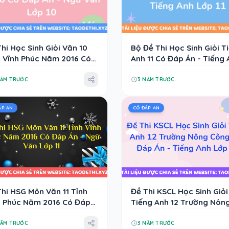
hi Học Sinh Giỏi Văn 10
Bộ Đề Thi Học Sinh Giỏi T
h Vĩnh Phúc Năm 2016 Có
Anh 11 Có Đáp Án - Tiếng 
 Án - Ngữ Văn Lớp 10
Lớp 11
NĂM TRƯỚC
3 NĂM TRƯỚC
ÁP AN
CÓ ĐÁP AN
Thi HSG Môn Văn 11 Tỉnh
Đề Thi KSCL Học Sinh Giỏi
h Phúc Năm 2016 Có Đáp
Tiếng Anh 12 Trường Nôn
 Ngữ Văn Lớp 11
Công I Có Đáp Án - Tiếng
Lớp 12
NĂM TRƯỚC
3 NĂM TRƯỚC