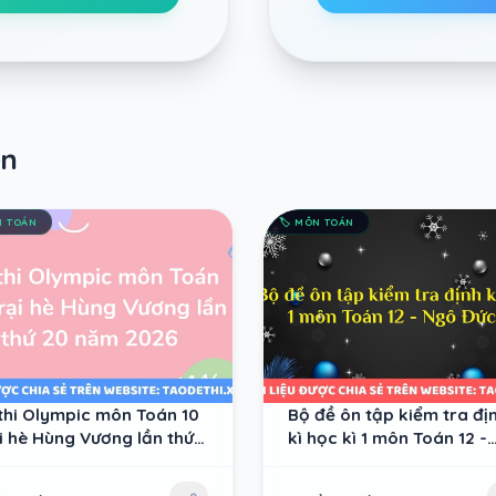
ên
 TOÁN
🏷️
MÔN TOÁN
thi Olympic môn Toán 10
Bộ đề ôn tập kiểm tra đị
i hè Hùng Vương lần thứ
kì học kì 1 môn Toán 12 -
năm 2026
Ngô Đức Tài