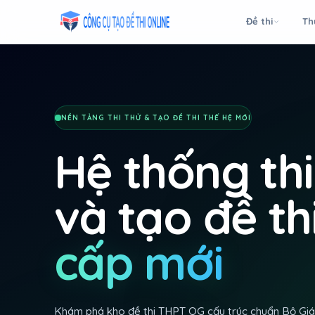
Taodethi.xyz - Tạo đề thi Online miễn phí
Đề thi
Th
NỀN TẢNG THI THỬ & TẠO ĐỀ THI THẾ HỆ MỚI
Hệ thống thi
và tạo đề th
cấp mới
Khám phá kho đề thi THPT QG cấu trúc chuẩn Bộ Giáo