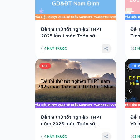
Đề thi thử tốt nghiệp THPT
Đề T
2025 lần 1 môn Toán sở
Tỉn
GD&ĐT Nam Định
Đáp
1 NĂM TRƯỚC
3 
HOT
CÓ Đ
Đề thi thử tốt nghiệp THPT
Đề 
năm 2025 môn Toán sở
Vĩn
GD&ĐT Cà Mau
Án -
1 NĂM TRƯỚC
3 