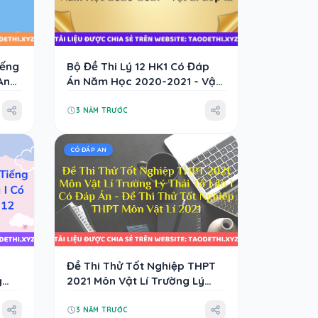
iếng
Bộ Đề Thi Lý 12 HK1 Có Đáp
Anh
Án Năm Học 2020-2021 - Vật
Lí Lớp 12
3 NĂM TRƯỚC
CÓ ĐÁP AN
Đề Thi Thử Tốt Nghiệp THPT
g
2021 Môn Vật Lí Trường Lý
 Anh
Thái Tổ Lần 1 Có Đáp Án - Đề
Thi Thử Tốt Nghiệp THPT Môn
3 NĂM TRƯỚC