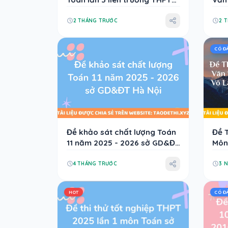
chuyên - Đà Nẵng
Thu
Thi
2 THÁNG TRƯỚC
2 
202
CÓ Đ
Đề khảo sát chất lượng Toán
Đề 
11 năm 2025 - 2026 sở GD&ĐT
Môn
Hà Nội
Trườ
Thử
4 THÁNG TRƯỚC
3 
Môn
HOT
CÓ Đ