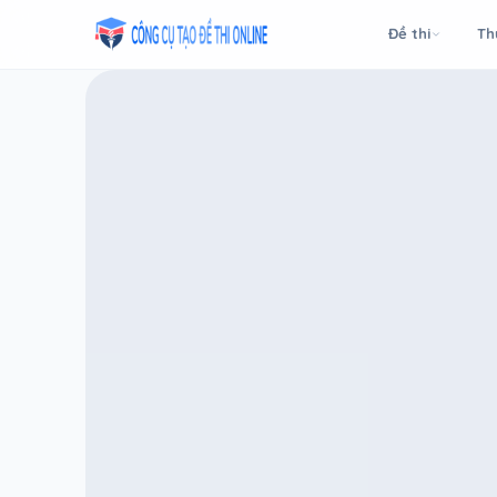
Taodethi.xyz - Tạo đề thi Online miễn phí
Đề thi
Th