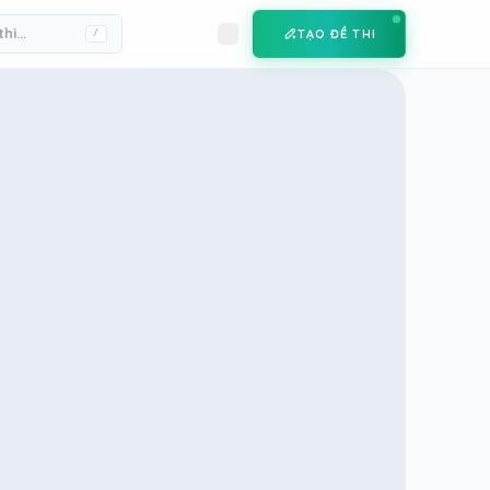
TẠO ĐỀ THI
/