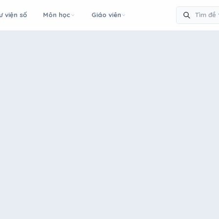
ư viện số
Môn học
Giáo viên