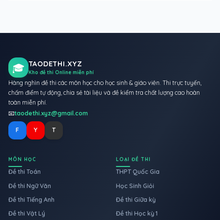
TAODETHI.XYZ
🎓
Kho đề thi Online miễn phí
Hàng nghìn đề thi các môn học cho học sinh & giáo viên. Thi trực tuyến,
chấm điểm tự động, chia sẻ tài liệu và đề kiểm tra chất lượng cao hoàn
toàn miễn phí.
📧
taodethi.xyz@gmail.com
F
Y
T
MÔN HỌC
LOẠI ĐỀ THI
Đề thi Toán
THPT Quốc Gia
Đề thi Ngữ Văn
Học Sinh Giỏi
Đề thi Tiếng Anh
Đề thi Giữa kỳ
Đề thi Vật Lý
Đề thi Học kỳ 1