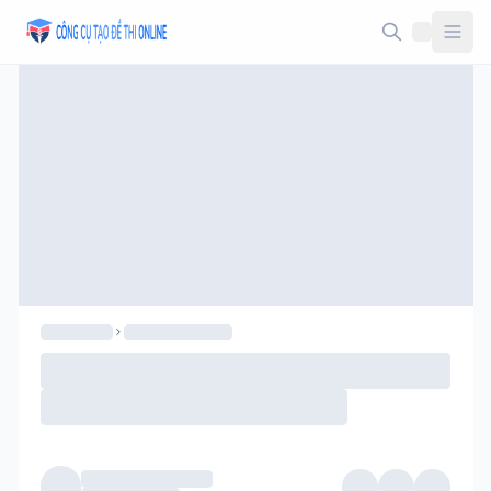
Taodethi.xyz - Tạo đề thi Online miễn phí