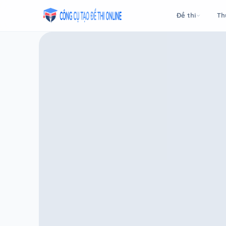
Taodethi.xyz - Tạo đề thi Online miễn phí
Đề thi
Th