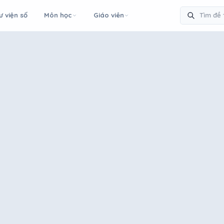
ư viện số
Môn học
Giáo viên