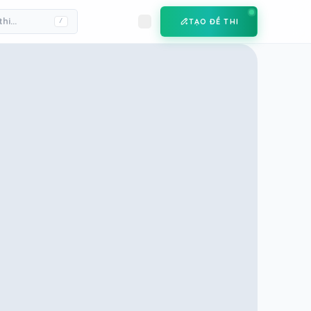
TẠO ĐỀ THI
/