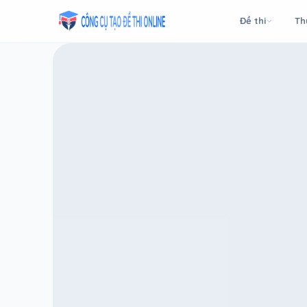
Taodethi.xyz - Tạo đề thi Online miễn phí
Đề thi
Th