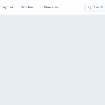
ư viện số
Môn học
Giáo viên