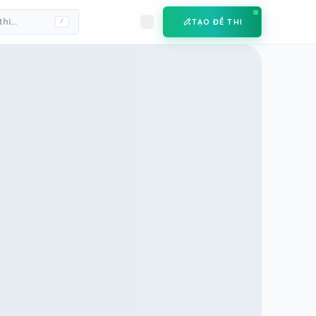
TẠO ĐỀ THI
/