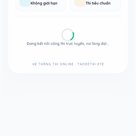
Không giới hạn
Thi tiêu chuẩn
Đang kết nối cổng thi trực tuyến, vui lòng đợi...
HỆ THỐNG THI ONLINE · TAODETHI.XYZ