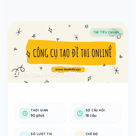
Taodethi.xyz - Tạo đề thi Online miễn phí
THI TIÊU CHUẨN
ĐỀ THI SINH HỌC - SỐ 1
THỜI GIAN
SỐ CÂU HỎI
90 phút
18 câu
SỐ LƯỢT THI
CHẾ ĐỘ