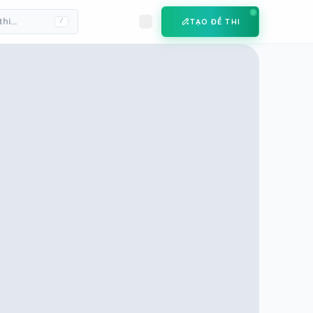
TẠO ĐỀ THI
/