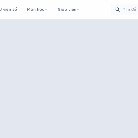
ư viện số
Môn học
Giáo viên