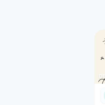
Taodethi.xyz - Tạo đề thi Online miễn phí
DE