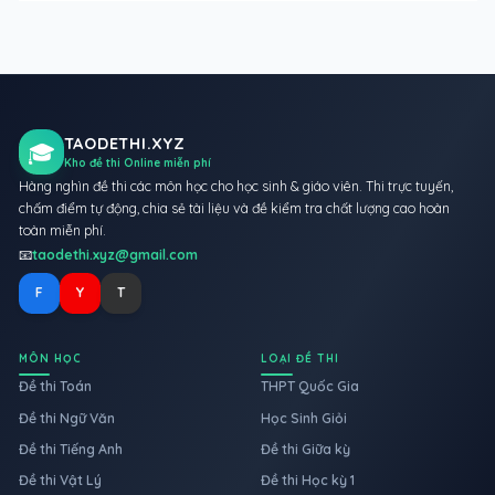
TAODETHI.XYZ
🎓
Kho đề thi Online miễn phí
Hàng nghìn đề thi các môn học cho học sinh & giáo viên. Thi trực tuyến,
chấm điểm tự động, chia sẻ tài liệu và đề kiểm tra chất lượng cao hoàn
toàn miễn phí.
📧
taodethi.xyz@gmail.com
F
Y
T
MÔN HỌC
LOẠI ĐỀ THI
Đề thi Toán
THPT Quốc Gia
Đề thi Ngữ Văn
Học Sinh Giỏi
Đề thi Tiếng Anh
Đề thi Giữa kỳ
Đề thi Vật Lý
Đề thi Học kỳ 1