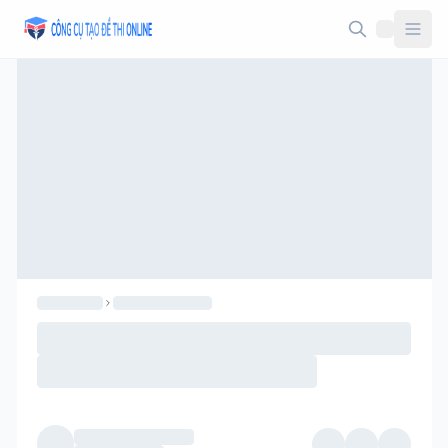
Taodethi.xyz - Tạo đề thi Online miễn phí