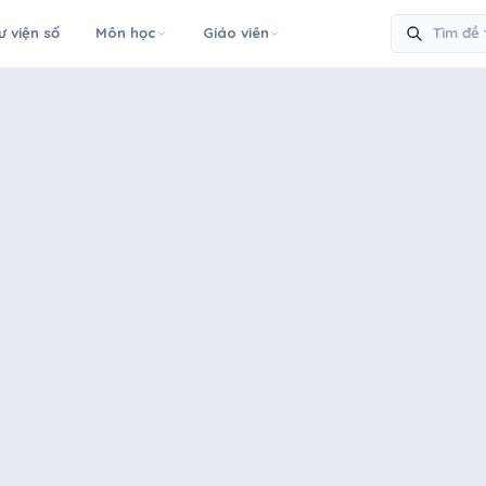
ư viện số
Môn học
Giáo viên