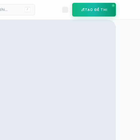
TẠO ĐỀ THI
/