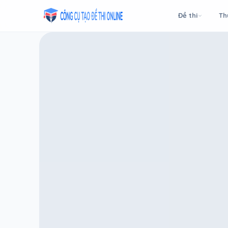
Taodethi.xyz - Tạo đề thi Online miễn phí
Đề thi
Th