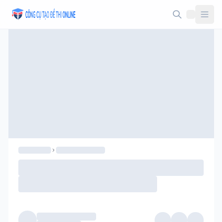
Taodethi.xyz - Tạo đề thi Online miễn phí