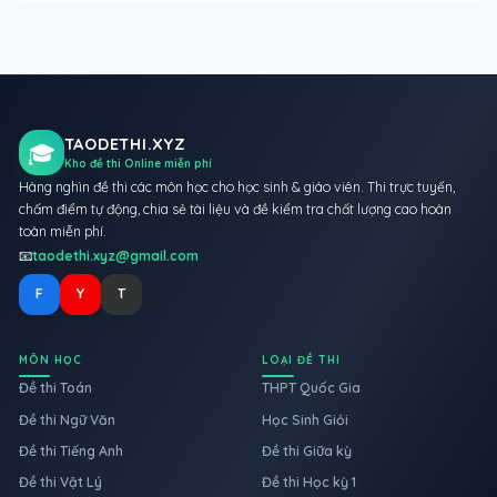
TAODETHI.XYZ
🎓
Kho đề thi Online miễn phí
Hàng nghìn đề thi các môn học cho học sinh & giáo viên. Thi trực tuyến,
chấm điểm tự động, chia sẻ tài liệu và đề kiểm tra chất lượng cao hoàn
toàn miễn phí.
📧
taodethi.xyz@gmail.com
F
Y
T
MÔN HỌC
LOẠI ĐỀ THI
Đề thi Toán
THPT Quốc Gia
Đề thi Ngữ Văn
Học Sinh Giỏi
Đề thi Tiếng Anh
Đề thi Giữa kỳ
Đề thi Vật Lý
Đề thi Học kỳ 1