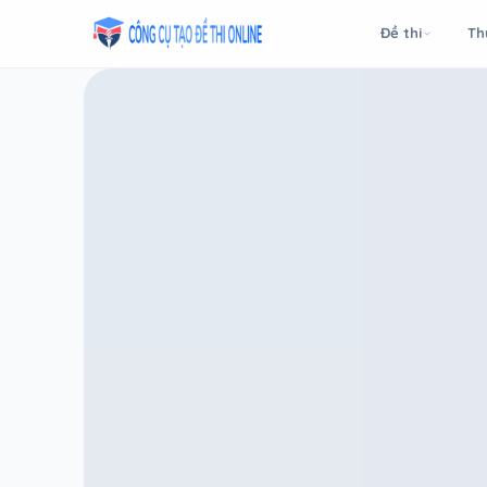
Taodethi.xyz - Tạo đề thi Online miễn phí
Đề thi
Th