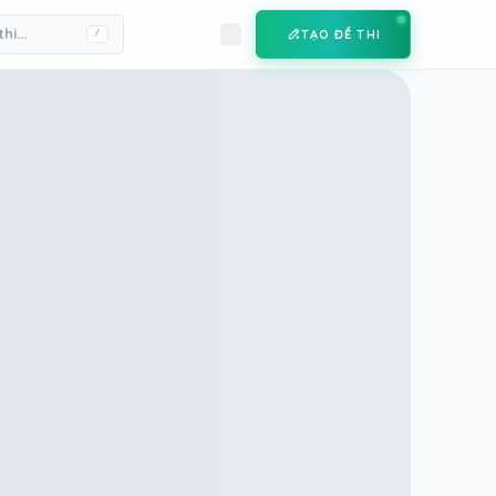
TẠO ĐỀ THI
/