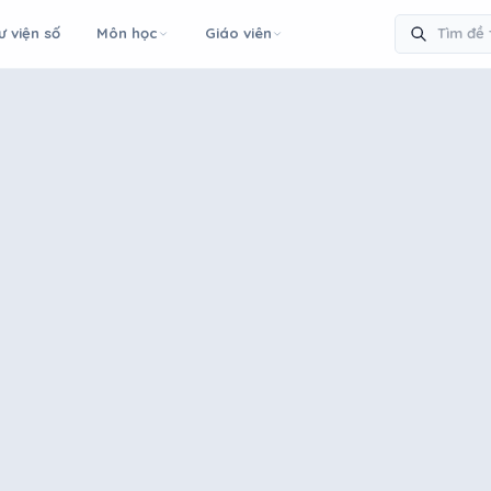
ư viện số
Môn học
Giáo viên