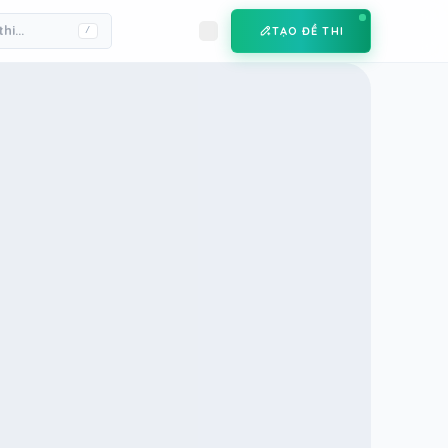
TẠO ĐỀ THI
/