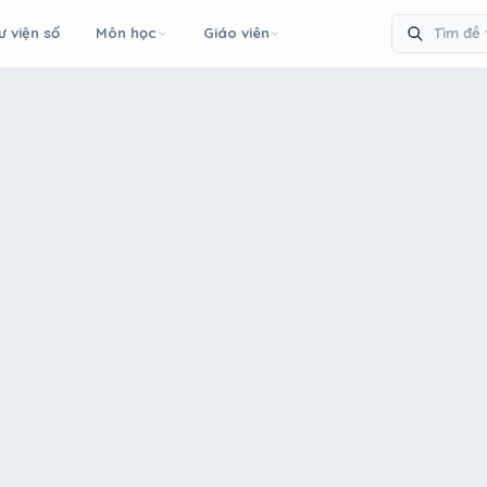
ư viện số
Môn học
Giáo viên