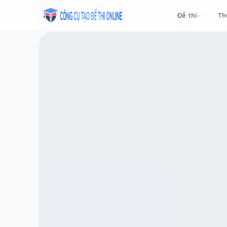
Taodethi.xyz - Tạo đề thi Online miễn phí
Đề thi
Th