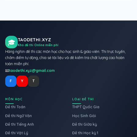
TAODETHI.XYZ
🎓
Kho đề thi Online miễn phí
Hàng nghìn đề thi các môn học cho học sinh & giáo viên. Thi trực tuyến,
chấm điểm tự động, chia sẻ tài liệu và đề kiểm tra chất lượng cao hoàn
toàn miễn phí.
📧
taodethi.xyz@gmail.com
F
Y
T
MÔN HỌC
LOẠI ĐỀ THI
Đề thi Toán
THPT Quốc Gia
Đề thi Ngữ Văn
Học Sinh Giỏi
Đề thi Tiếng Anh
Đề thi Giữa kỳ
Đề thi Vật Lý
Đề thi Học kỳ 1