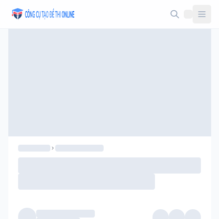
Taodethi.xyz - Tạo đề thi Online miễn phí