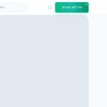
TẠO ĐỀ THI
/