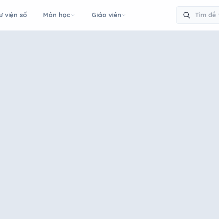
ư viện số
Môn học
Giáo viên