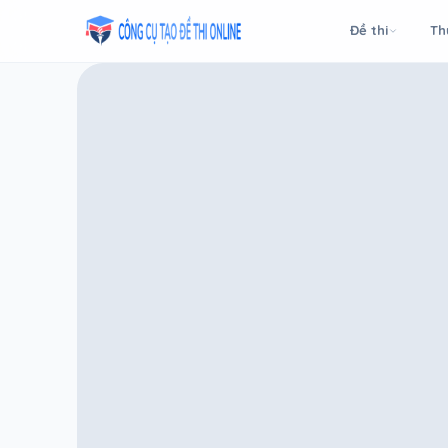
Taodethi.xyz - Tạo đề thi Online miễn phí
Đề thi
Th