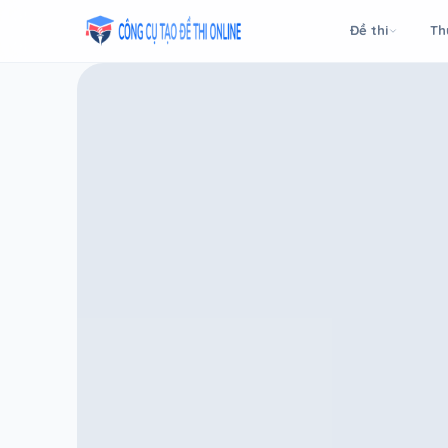
Taodethi.xyz - Tạo đề thi Online miễn phí
Đề thi
Th