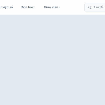
ư viện số
Môn học
Giáo viên