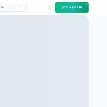
TẠO ĐỀ THI
/