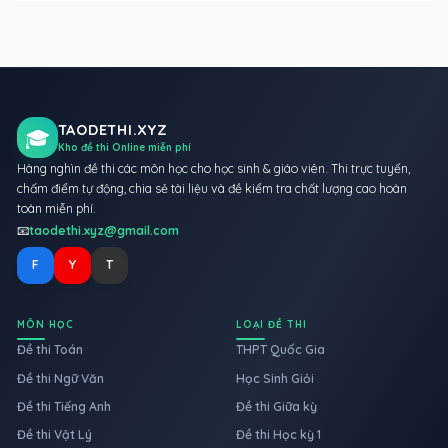
TAODETHI.XYZ
🎓
Kho đề thi Online miễn phí
Hàng nghìn đề thi các môn học cho học sinh & giáo viên. Thi trực tuyến,
chấm điểm tự động, chia sẻ tài liệu và đề kiểm tra chất lượng cao hoàn
toàn miễn phí.
📧
taodethi.xyz@gmail.com
F
Y
T
MÔN HỌC
LOẠI ĐỀ THI
Đề thi Toán
THPT Quốc Gia
Đề thi Ngữ Văn
Học Sinh Giỏi
Đề thi Tiếng Anh
Đề thi Giữa kỳ
Đề thi Vật Lý
Đề thi Học kỳ 1