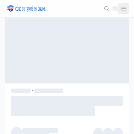
Taodethi.xyz - Tạo đề thi Online miễn phí