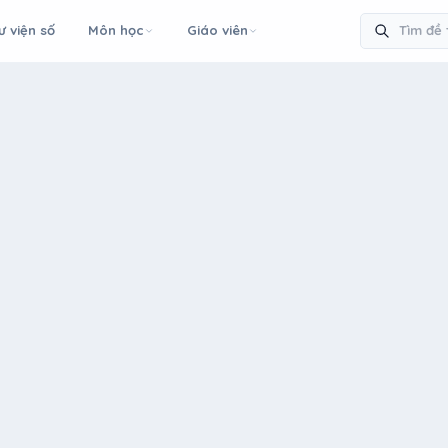
ư viện số
Môn học
Giáo viên