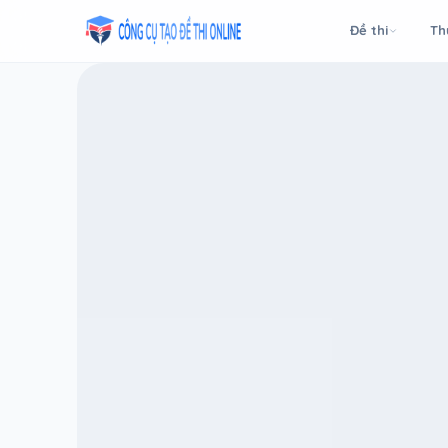
Taodethi.xyz - Tạo đề thi Online miễn phí
Đề thi
Th