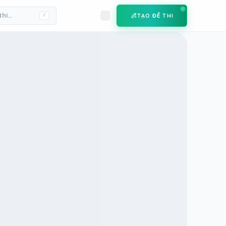
TẠO ĐỀ THI
/