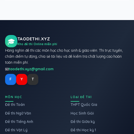
TAODETHI.XYZ
🎓
Kho đề thi Online miễn phí
Hàng nghìn đề thi các môn học cho học sinh & giáo viên. Thi trực tuyến,
chấm điểm tự động, chia sẻ tài liệu và đề kiểm tra chất lượng cao hoàn
toàn miễn phí.
📧
taodethi.xyz@gmail.com
F
Y
T
MÔN HỌC
LOẠI ĐỀ THI
Đề thi Toán
THPT Quốc Gia
Đề thi Ngữ Văn
Học Sinh Giỏi
Đề thi Tiếng Anh
Đề thi Giữa kỳ
Đề thi Vật Lý
Đề thi Học kỳ 1