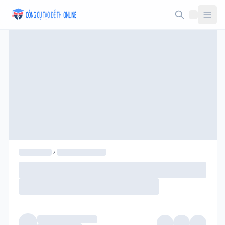
Taodethi.xyz - Tạo đề thi Online miễn phí