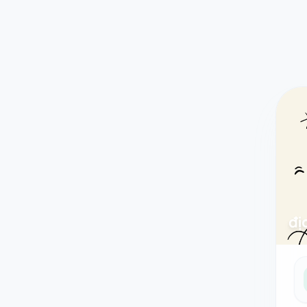
Taodethi.xyz - Tạo đề thi Online miễn phí
đị