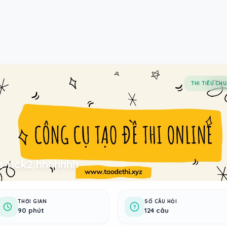
THI TIÊU CH
a 11ck2 hhhhhhh
THỜI GIAN
SỐ CÂU HỎI
90 phút
124 câu