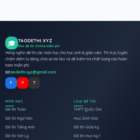
TAODETHI.XYZ
🎓
Kho đề thi Online miễn phí
Hàng nghìn đề thi các môn học cho học sinh & giáo viên. Thi trực tuyến,
chấm điểm tự động, chia sẻ tài liệu và đề kiểm tra chất lượng cao hoàn
toàn miễn phí.
📧
taodethi.xyz@gmail.com
F
Y
T
MÔN HỌC
LOẠI ĐỀ THI
Đề thi Toán
THPT Quốc Gia
Đề thi Ngữ Văn
Học Sinh Giỏi
Đề thi Tiếng Anh
Đề thi Giữa kỳ
Đề thi Vật Lý
Đề thi Học kỳ 1