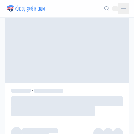
Taodethi.xyz - Tạo đề thi Online miễn phí