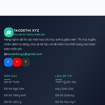
TAODETHI.XYZ
🎓
Kho đề thi Online miễn phí
Hàng nghìn đề thi các môn học cho học sinh & giáo viên. Thi trực tuyến,
chấm điểm tự động, chia sẻ tài liệu và đề kiểm tra chất lượng cao hoàn
toàn miễn phí.
📧
taodethi.xyz@gmail.com
F
Y
T
MÔN HỌC
LOẠI ĐỀ THI
Đề thi Toán
THPT Quốc Gia
Đề thi Ngữ Văn
Học Sinh Giỏi
Đề thi Tiếng Anh
Đề thi Giữa kỳ
Đề thi Vật Lý
Đề thi Học kỳ 1