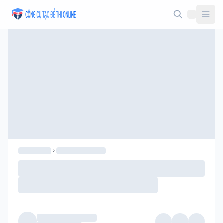
Taodethi.xyz - Tạo đề thi Online miễn phí