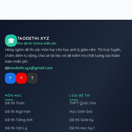
TAODETHI.XYZ
🎓
Kho đề thi Online miễn phí
Hàng nghìn đề thi các môn học cho học sinh & giáo viên. Thi trực tuyến,
chấm điểm tự động, chia sẻ tài liệu và đề kiểm tra chất lượng cao hoàn
toàn miễn phí.
📧
taodethi.xyz@gmail.com
F
Y
T
MÔN HỌC
LOẠI ĐỀ THI
Đề thi Toán
THPT Quốc Gia
Đề thi Ngữ Văn
Học Sinh Giỏi
Đề thi Tiếng Anh
Đề thi Giữa kỳ
Đề thi Vật Lý
Đề thi Học kỳ 1