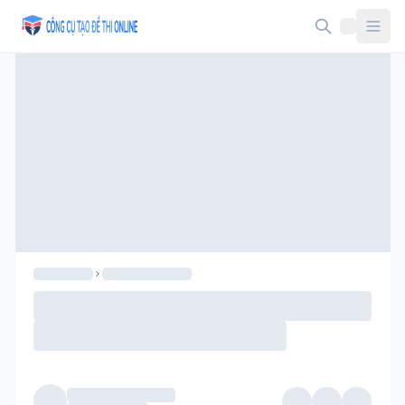
Taodethi.xyz - Tạo đề thi Online miễn phí