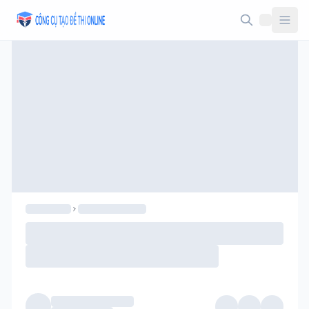
Taodethi.xyz - Tạo đề thi Online miễn phí