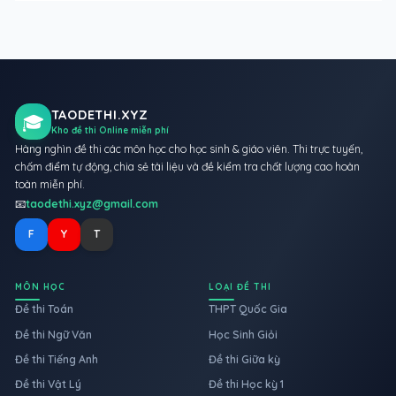
TAODETHI.XYZ
🎓
Kho đề thi Online miễn phí
Hàng nghìn đề thi các môn học cho học sinh & giáo viên. Thi trực tuyến,
chấm điểm tự động, chia sẻ tài liệu và đề kiểm tra chất lượng cao hoàn
toàn miễn phí.
📧
taodethi.xyz@gmail.com
F
Y
T
MÔN HỌC
LOẠI ĐỀ THI
Đề thi Toán
THPT Quốc Gia
Đề thi Ngữ Văn
Học Sinh Giỏi
Đề thi Tiếng Anh
Đề thi Giữa kỳ
Đề thi Vật Lý
Đề thi Học kỳ 1